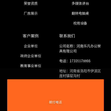
荣誉资质
多媒体讲台
厂房展示
翻转电脑桌
校用设备
客户案例
联系我们
企业单位
公司名称：河南乐凡办公家
具有限公司
政府企业单位
电话：17335578866
教育事业单位
地址：河南省洛阳市伊滨区
庞村镇窑沟村
友情链接
拨打电话
阿里平台店
宿舍公寓床
监控操作台
微机电脑桌
定制公寓床