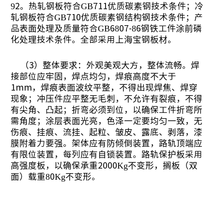
92。热轧钢板符合GB711优质碳素钢技术条件；冷
轧钢板符合GB710优质碳素钢结构钢技术条件；产
品表面处理及质量符合GB6807-86钢铁工件涂前磷
化处理技术条件。全部采用上海宝钢板材。
（
3）整体要求：外观美观大方，整体流畅。焊
接部位应牢固，焊点均匀，焊痕高度不大于
1mm，焊痕表面波纹平整，不得出现焊焦、焊穿
现象；冲压件应平整无毛刺，不允许有裂痕，不得
有尖角、凸起；折弯必须到位，以确保工件折弯所
需角度；涂层表面光亮，色泽一定要均匀一致，无
伤痕、挂痕、流挂、起粒、皱皮、露底、剥落，漆
膜附着力要强。架体应有防倾倒装置，路轨顶端应
有限位装置，每列应有自锁装置。路轨保护板采用
高强度板，以确保承重2000Kg不变形，搁板（双
面）载重80Kg不变形。