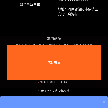
教育事业单位
地址：河南省洛阳市伊滨区
庞村镇窑沟村
友情链接
阿里平台店
宿舍公寓床
监控操作台
微机电脑桌
定制公寓床
铺
京东平台店
上床下桌
保密柜
书架
铺
中控台，操
河南省政府
作台
采购网上商
拨打电话
城
河南乐凡办公家具有限公司版权所有©2019-2029
91410381317337445P
技术支持：君和品牌创意
免责声明
隐私政策
知识产权
×