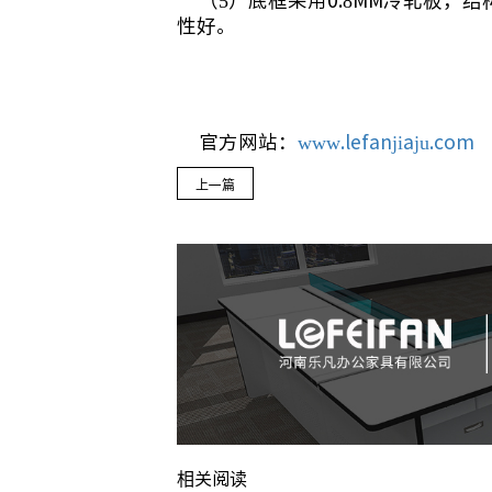
（
5）底框采用0.8MM冷轧板
性好。
官方网站：
www.lefanjiaju.com
全
上一篇
相关阅读