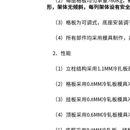
（
2
）每层格板均匀承重
>80Kg
，
形，架体无倾斜，每列架体设有安
（
3
）格板为可调式，底座安装调
（
4）所有部件均采用模具制作，
2
、性能
（
1）立柱结构采用1.1MM冷扎
（
2）格板采用0.8MM冷轧板模
（
3）挂板采用0.8MM冷轧板模
（
4）顶板采用0.6MM冷轧板模