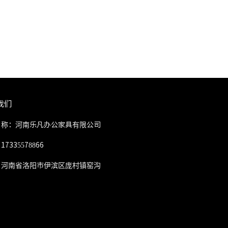
我们
名称：河南乐凡办公家具有限公司
7335578866
：河南省洛阳市伊滨区庞村镇窑沟