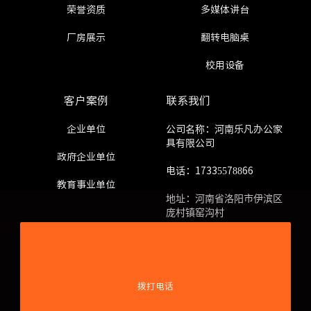
荣誉资质
多媒体讲台
厂房展示
翻转电脑桌
校用设备
客户案例
联系我们
企业单位
公司名称：河南乐凡办公家
具有限公司
政府企业单位
电话：17335578866
教育事业单位
地址：河南省洛阳市伊滨区
庞村镇窑沟村
友情链接
拨打电话
阿里平台店
宿舍公寓床
监控操作台
微机电脑桌
定制公寓床