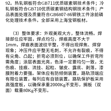
92。热轧钢板符合GB711优质碳素钢技术条件；冷
轧钢板符合GB710优质碳素钢结构钢技术条件；产
品表面处理及质量符合GB6807-86钢铁工件涂前磷
化处理技术条件。全部采用上海宝钢板材。
（
3）整体要求：外观美观大方，整体流畅。焊
接部位应牢固，焊点均匀，焊痕高度不大于
1mm，焊痕表面波纹平整，不得出现焊焦、焊穿
现象；冲压件应平整无毛刺，不允许有裂痕，不得
有尖角、凸起；折弯必须到位，以确保工件折弯所
需角度；涂层表面光亮，色泽一定要均匀一致，无
伤痕、挂痕、流挂、起粒、皱皮、露底、剥落，漆
膜附着力要强。架体应有防倾倒装置，路轨顶端应
有限位装置，每列应有自锁装置。路轨保护板采用
高强度板，以确保承重2000Kg不变形，搁板（双
面）载重80Kg不变形。