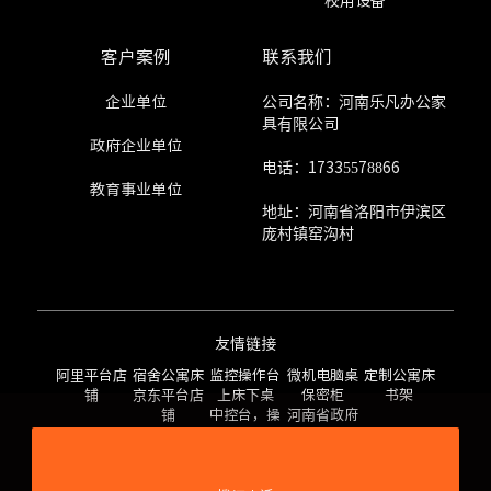
校用设备
客户案例
联系我们
企业单位
公司名称：河南乐凡办公家
具有限公司
政府企业单位
电话：17335578866
教育事业单位
地址：河南省洛阳市伊滨区
庞村镇窑沟村
友情链接
阿里平台店
宿舍公寓床
监控操作台
微机电脑桌
定制公寓床
铺
京东平台店
上床下桌
保密柜
书架
铺
中控台，操
河南省政府
作台
采购网上商
城